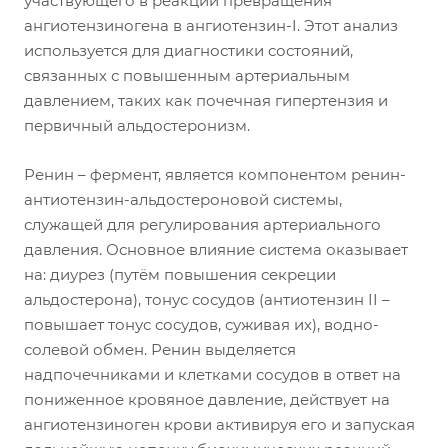
участвующего в реакции превращения
ангиотензиногена в ангиотензин-I. Этот анализ
используется для диагностики состояний,
связанных с повышенным артериальным
давлением, таких как почечная гипертензия и
первичный альдостеронизм.
Ренин – фермент, является компонентом ренин-
антиотензин-альдостероновой системы,
служащей для регулирования артериального
давления. Основное влияние система оказывает
на: диурез (путём повышения секреции
альдостерона), тонус сосудов (антиотензин II –
повышает тонус сосудов, суживая их), водно-
солевой обмен. Ренин выделяется
надпочечниками и клетками сосудов в ответ на
пониженное кровяное давление, действует на
ангиотензиноген крови активируя его и запуская