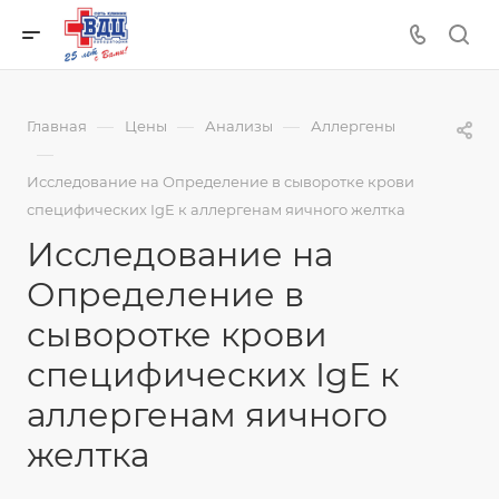
—
—
—
Главная
Цены
Анализы
Аллергены
—
Исследование на Определение в сыворотке крови
специфических IgE к аллергенам яичного желтка
Исследование на
Определение в
сыворотке крови
специфических IgE к
аллергенам яичного
желтка