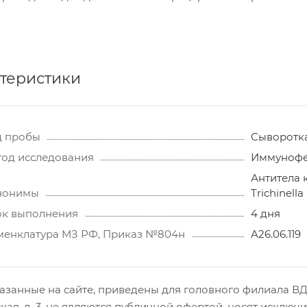
теристики
д пробы
Сыворотк
од исследования
Иммунофе
Антитела к
нонимы
Trichinella
ок выполнения
4 дня
енклатура МЗ РФ, Приказ №804н
A26.06.119
азанные на сайте, приведены для головного филиала ВДЦ,
кая, д. 3, не являются публичной офертой, носят исклю