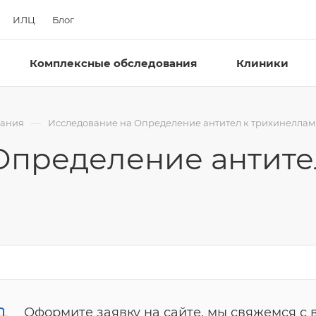
ИЛЦ
Блог
Комплексные обследования
Клиники
—
вания
Исследование на Определение антител к трихинеллам (Tr
Определение антите
Оформите заявку на сайте, мы свяжемся с 