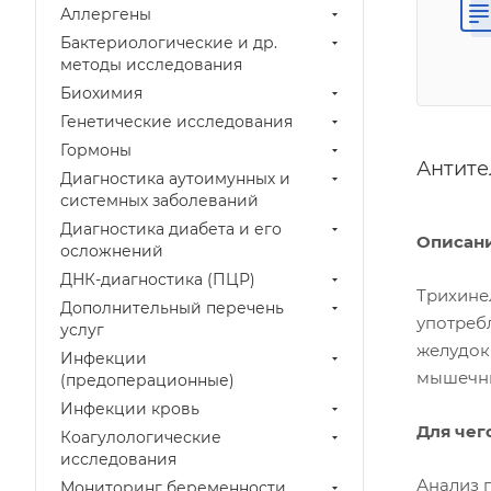
Аллергены
Бактериологические и др.
методы исследования
Биохимия
Генетические исследования
Гормоны
Антите
Диагностика аутоимунных и
системных заболеваний
Диагностика диабета и его
Описан
осложнений
ДНК-диагностика (ПЦР)
Трихинел
Дополнительный перечень
употреб
услуг
желудок
Инфекции
мышечные
(предоперационные)
Инфекции кровь
Для чег
Коагулологические
исследования
Анализ 
Мониторинг беременности