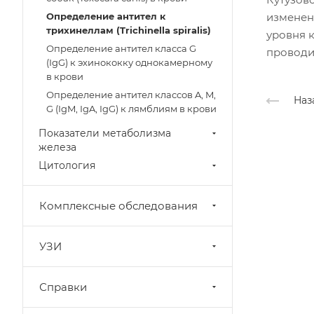
изменены
Определение антител к
трихинеллам (Trichinella spiralis)
уровня к
Определение антител класса G
проводим
(IgG) к эхинококку однокамерному
в крови
Определение антител классов A, M,
Наз
G (IgM, IgA, IgG) к лямблиям в крови
Показатели метаболизма
железа
Цитология
Комплексные обследования
УЗИ
Справки