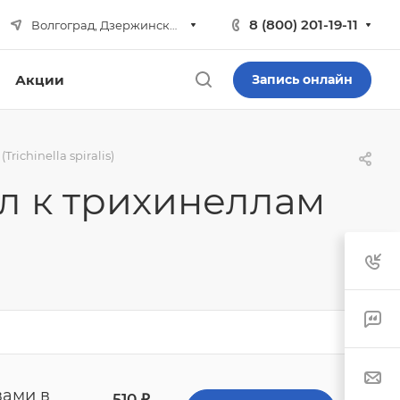
8 (800) 201-19-11
Волгоград, Дзержинский р-н
Акции
Запись онлайн
ichinella spiralis)
л к трихинеллам
вами в
510
₽