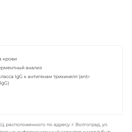
а крови
рментный анализ
ласса IgG к антигенам трихинелл (anti-
 IgG)
 расположенного по адресу: г. Волгоград, ул.
чительно информационный характер и могут быть