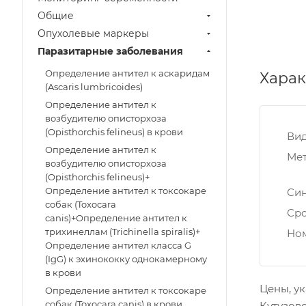
Общие
Опухолевые маркеры
Паразитарные заболевания
Определение антител к аскаридам
Харак
(Ascaris lumbricoides)
Определение антител к
возбудителю описторхоза
(Opisthorchis felineus) в крови
Ви
Определение антител к
Мет
возбудителю описторхоза
(Opisthorchis felineus)+
Определение антител к токсокаре
Си
собак (Toxocara
Ср
canis)+Определение антител к
трихинеллам (Trichinella spiralis)+
Ном
Определение антител класса G
(IgG) к эхинококку однокамерному
в крови
Цены, ук
Определение антител к токсокаре
собак (Toxocara canis) в крови
Кутузовс