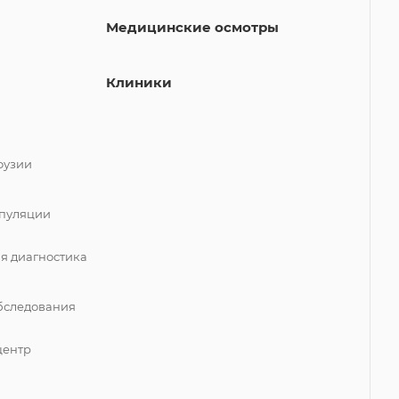
Медицинские осмотры
Клиники
фузии
пуляции
я диагностика
бследования
центр