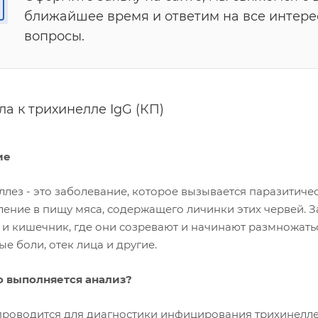
ближайшее время и ответим на все интер
вопросы.
ла к трихинелле IgG (КП)
ие
лез - это заболевание, которое вызывается паразитичес
ление в пищу мяса, содержащего личинки этих червей. 
 и кишечник, где они созревают и начинают размножать
 боли, отек лица и другие.
о выполняется анализ?
проводится для диагностики инфицирования трихинелле