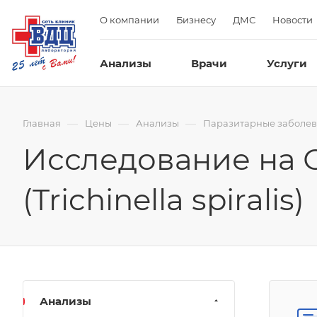
О компании
Бизнесу
ДМС
Новости
Анализы
Врачи
Услуги
—
—
—
Главная
Цены
Анализы
Паразитарные заболе
Исследование на 
(Trichinella spiralis)
Анализы