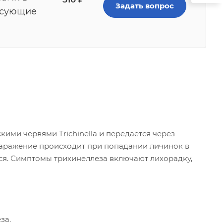
Задать вопрос
есующие
кими червями Trichinella и передается через
Заражение происходит при попадании личинок в
ся. Симптомы трихинеллеза включают лихорадку,
за.