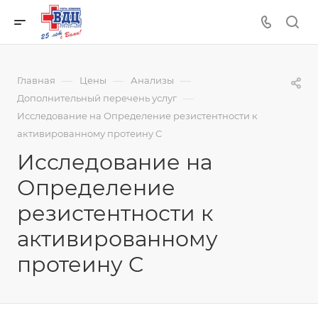
—
—
—
Главная
Цены
Анализы
—
Дополнительный перечень услуг
Исследование на Определение резистентности к
активированному протеину C
Исследование на
Определение
резистентности к
активированному
протеину C