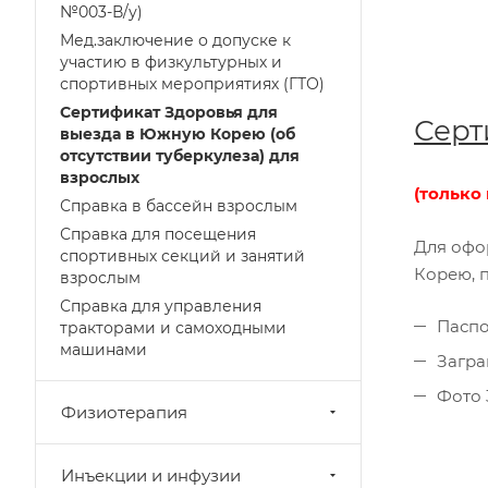
№003-В/у)
Мед.заключение о допуске к
участию в физкультурных и
спортивных мероприятиях (ГТО)
Сертификат Здоровья для
Серт
выезда в Южную Корею (об
отсутствии туберкулеза) для
взрослых
(только 
Справка в бассейн взрослым
Справка для посещения
Для офо
спортивных секций и занятий
Корею, 
взрослым
Справка для управления
Паспо
тракторами и самоходными
машинами
Загра
Фото 
Физиотерапия
Инъекции и инфузии