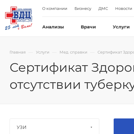
О компании
Бизнесу
ДМС
Новости
Анализы
Врачи
Услуги
—
—
—
Главная
Услуги
Мед. справки
Сертификат Здоро
Сертификат Здоро
отсутствии туберк
УЗИ