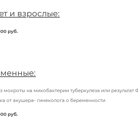
лет и взрослые:
00 руб.
менные:
з мокроты на микобактерии туберкулеза или результат Ф
ка от акушера- гинеколога о беременности
00 руб.