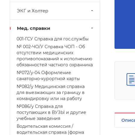
ЭКГ и Холтер
Мед. справки
001-ГСУ Справка для гос.службы
№ 002-ЧО/У Справка ЧОП - Об
отсутствии медицинских
противопоказаний к исполнению
обязанностей частного охранника
№072/у-04 Оформление
санаторно-курортной карты
№082/у Медицинская справка
для выезжающих за границу в
командировку или на работу
№086/у Справка для
поступающих в ВУЗЫ и другие
учебные заведения
Опис
Водительская комиссия /
водительская справка (форма