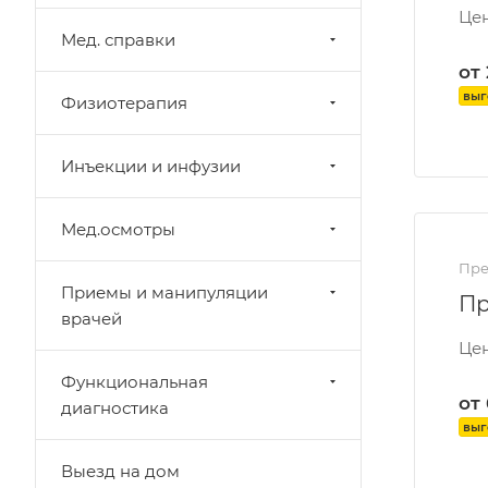
Цен
Мед. справки
от
выг
Физиотерапия
Инъекции и инфузии
Мед.осмотры
Пре
Приемы и манипуляции
Пр
врачей
Цен
Функциональная
от
диагностика
выг
Выезд на дом