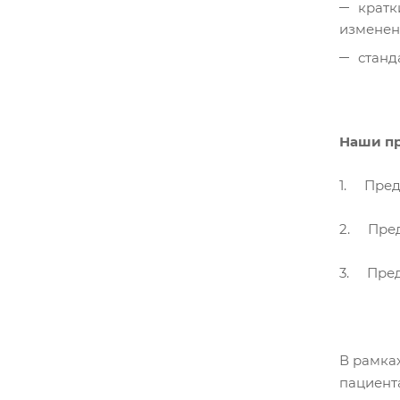
кратк
изменен
станд
Наши п
1. Пред
2. Пред
3. Пред
В рамка
пациент