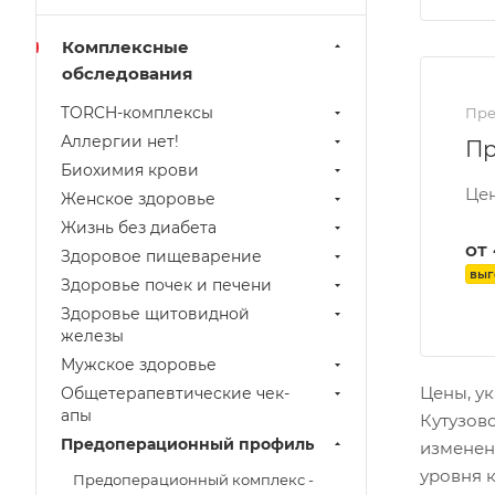
Комплексные
обследования
TORCH-комплексы
Пре
Аллергии нет!
Пр
Биохимия крови
Цен
Женское здоровье
Жизнь без диабета
от
Здоровое пищеварение
выг
Здоровье почек и печени
Здоровье щитовидной
железы
Мужское здоровье
Цены, ук
Общетерапевтические чек-
апы
Кутузовс
Предоперационный профиль
изменены
уровня к
Предоперационный комплекс -