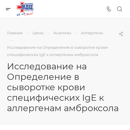
—
—
—
Главная
Цены
Анализы
Аллергены
—
Исследование на Определение в сыворотке крови
специфических IgE к аллергенам амброксола
Исследование на
Определение в
сыворотке крови
специфических IgE к
аллергенам амброксола