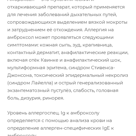
отхаркивающий препарат, который применяется
для лечения заболеваний дыхательных путей,
сопровождающихся выделением вязкой мокроты
и затруднением её отхождения. Аллергия на
амброксол может проявляться следующими
симптомами: кожная сыпь, зуд, крапивница,
контактный дерматит, анафилактические реакции,
включая отёк Квинке и анафилактический шок,
мультиформная эритема, синдром Стивенса-
Джонсона, токсический эпидермальный некролиз
(синдром Лайелла) и острый генерализованный
экзантематозный пустулёз, слабость, головная
боль, дизурия, ринорея.
Уровень аллергоспец. Ig к амброксолу
определяется с помощью анализа крови на
определение аллерген-специфических IgE к
амброксолу.