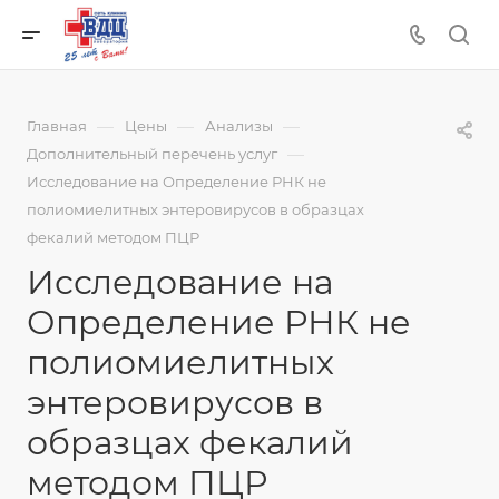
—
—
—
Главная
Цены
Анализы
—
Дополнительный перечень услуг
Исследование на Определение РНК не
полиомиелитных энтеровирусов в образцах
фекалий методом ПЦР
Исследование на
Определение РНК не
полиомиелитных
энтеровирусов в
образцах фекалий
методом ПЦР