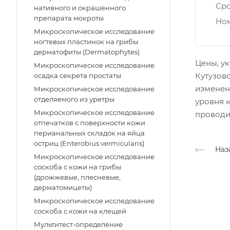
Ср
нативного и окрашенного
препарата мокроты
Ном
Микроскопическое исследование
ногтевых пластинок на грибы
дерматофиты (Dermatophytes)
Цены, ук
Микроскопическое исследование
Кутузовс
осадка секрета простаты
изменены
Микроскопическое исследование
отделяемого из уретры
уровня к
Микроскопическое исследование
проводим
отпечатков с поверхности кожи
перианальных складок на яйца
остриц (Enterobius vermicularis)
Наз
Микроскопическое исследование
соскоба с кожи на грибы
(дрожжевые, плесневые,
дерматомицеты)
Микроскопическое исследование
соскоба с кожи на клещей
Мультитест-определение