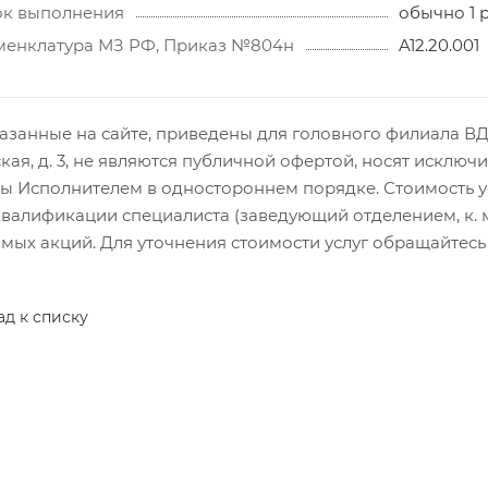
ок выполнения
обычно 1 
енклатура МЗ РФ, Приказ №804н
A12.20.001
азанные на сайте, приведены для головного филиала ВДЦ,
кая, д. 3, не являются публичной офертой, носят исклю
 Исполнителем в одностороннем порядке. Стоимость услу
валификации специалиста (заведующий отделением, к. м. 
ых акций. Для уточнения стоимости услуг обращайтесь по
ад к списку