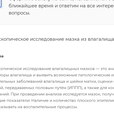
ближайшее время и ответим на все интер
вопросы.
копическое исследование мазка из влагалищ
ие
опическое исследование влагалищных мазков — это ана
оры влагалища и выявить возможные патологические из
тельных заболеваний влагалища и шейки матки, оценк
й, передаваемых половым путём (ИППП), а также для к
аний. При проведении анализа исследуется мазок, полу
ие показатели: Наличие и количество плоского эпители
казывать на воспалительные процессы.