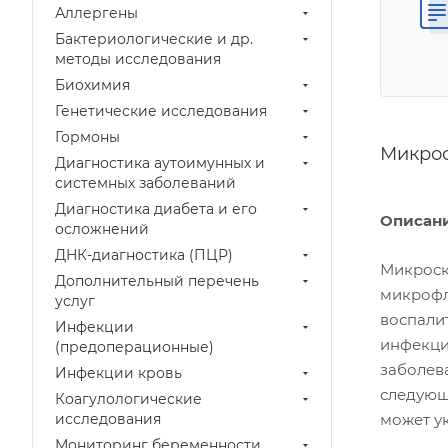
Аллергены
Бактериологические и др.
методы исследования
Биохимия
Генетические исследования
Гормоны
Микрос
Диагностика аутоимунных и
системных заболеваний
Диагностика диабета и его
Описан
осложнений
ДНК-диагностика (ПЦР)
Микроск
Дополнительный перечень
микрофл
услуг
воспали
Инфекции
инфекци
(предоперационные)
заболев
Инфекции кровь
следующ
Коагулологические
исследования
может у
Мониторинг беременности