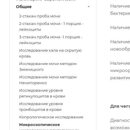
Наличие
Общие
бактерия
2-стакан.проба мочи
2-стакан.проба мочи - 1 порция -
Наличие
лейкоциты
3-стакан.проба мочи -1 порция -
Наличие
лейкоциты
новообр
Исследование кала на скрытую
кровь
Наличие
Исследование мочи методом
Зимницкого
микроор
Исследование мочи методом
развити
Нечипоренко
Исследование уровня
ретикулоцитов в крови
Исследование уровня
Для чег
тромбоцитов в крови
Копрологическое исследование
Диагнос
Микроскопическое
возможн