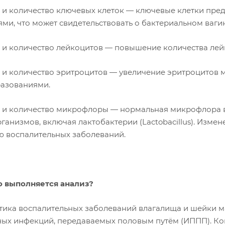
 и количество ключевых клеток — ключевые клетки пред
ми, что может свидетельствовать о бактериальном ваги
 и количество лейкоцитов — повышение количества лейк
 и количество эритроцитов — увеличение эритроцитов м
азованиями.
 и количество микрофлоры — нормальная микрофлора в
ганизмов, включая лактобактерии (Lactobacillus). Изм
ю воспалительных заболеваний.
о выполняется анализ?
тика воспалительных заболеваний влагалища и шейки м
ых инфекций, передаваемых половым путём (ИППП). Ко