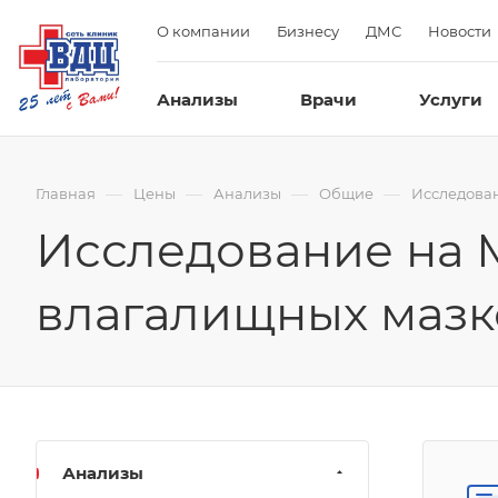
О компании
Бизнесу
ДМС
Новости
Анализы
Врачи
Услуги
—
—
—
—
Главная
Цены
Анализы
Общие
Исследова
Исследование на 
влагалищных мазк
Анализы