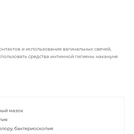
онтактов и использования вагинальных свечей,
 использовать средства интимной гигиены накануне
ный мазок
пия
флору, бактериоскопия