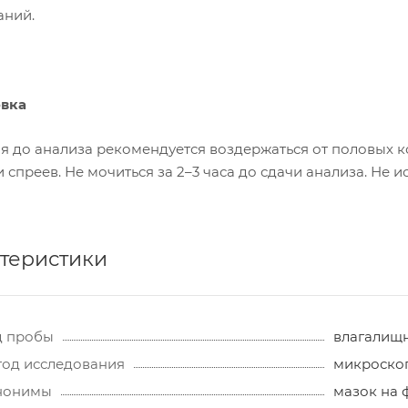
аний.
вка
ня до анализа рекомендуется воздержаться от половых к
 спреев. Не мочиться за 2–3 часа до сдачи анализа. Не
теристики
д пробы
влагалищ
од исследования
микроско
нонимы
мазок на 