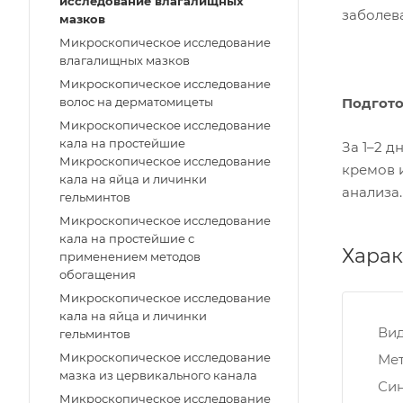
исследование влагалищных
заболев
мазков
Микроскопическое исследование
влагалищных мазков
Микроскопическое исследование
волос на дерматомицеты
Подгото
Микроскопическое исследование
кала на простейшие
За 1–2 д
Микроскопическое исследование
кремов и
кала на яйца и личинки
анализа.
гельминтов
Микроскопическое исследование
кала на простейшие с
Харак
применением методов
обогащения
Микроскопическое исследование
кала на яйца и личинки
Ви
гельминтов
Микроскопическое исследование
Мет
мазка из цервикального канала
Си
Микроскопическое исследование