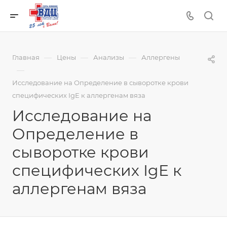
—
—
—
Главная
Цены
Анализы
Аллергены
—
Исследование на Определение в сыворотке крови
специфических IgE к аллергенам вяза
Исследование на
Определение в
сыворотке крови
специфических IgE к
аллергенам вяза