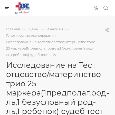
—
—
—
Главная
Цены
Анализы
—
Генетические исследования
Исследование на Тест отцовство/материнство трио
25 маркера(1предполаг.род-ль,1 безусловный род-
ль,1 ребенок) судеб тест 12-15
Исследование на Тест
отцовство/материнство
трио 25
маркера(1предполаг.род-
ль,1 безусловный род-
ль,1 ребенок) судеб тест