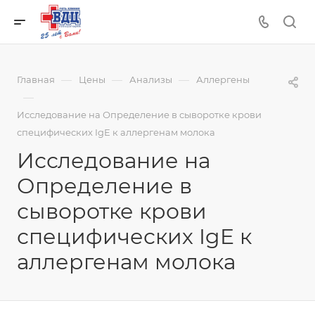
—
—
—
Главная
Цены
Анализы
Аллергены
—
Исследование на Определение в сыворотке крови
специфических IgE к аллергенам молока
Исследование на
Определение в
сыворотке крови
специфических IgE к
аллергенам молока