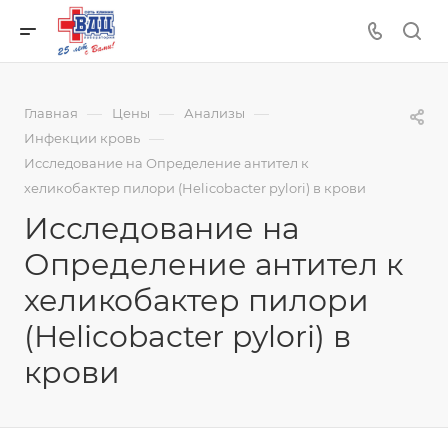
—
—
—
Главная
Цены
Анализы
—
Инфекции кровь
Исследование на Определение антител к
хеликобактер пилори (Helicobacter pylori) в крови
Исследование на
Определение антител к
хеликобактер пилори
(Helicobacter pylori) в
крови