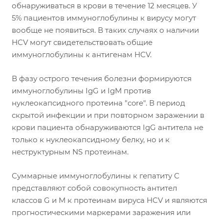
обнаруживаться в крови в течение 12 месяцев. У
5% пациентов иммуноглобулины к вирусу могут
вообще не появиться. В таких случаях о наличии
HCV могут свидетельствовать общие
иммуноглобулины к антигенам HCV.
В фазу острого течения болезни формируются
иммуноглобулины IgG и IgM против
нуклеокапсидного протеина "core". В период
скрытой инфекции и при повторном заражении в
крови пациента обнаруживаются IgG антитела не
только к нуклеокапсидному белку, но и к
неструктурным NS протеинам.
Суммарные иммуноглобулины к гепатиту С
представляют собой совокупность антител
классов G и M к протеинам вируса HCV и являются
прогностическими маркерами заражения или