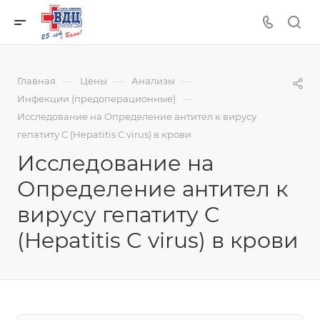
—
—
—
Главная
Цены
Анализы
—
Инфекции (предоперационные)
Исследование на Определение антител к вирусу
гепатиту C (Hepatitis C virus) в крови
Исследование на
Определение антител к
вирусу гепатиту C
(Hepatitis C virus) в крови