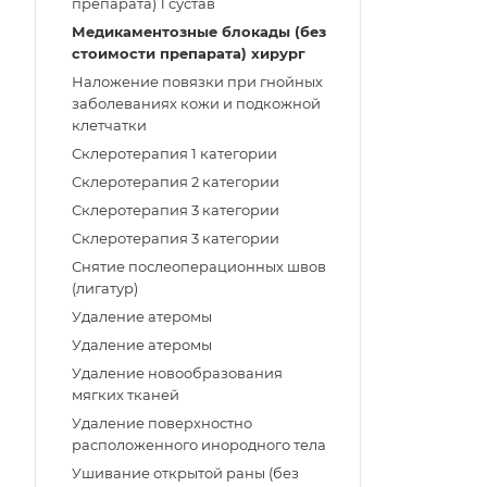
препарата) 1 сустав
Медикаментозные блокады (без
стоимости препарата) хирург
Наложение повязки при гнойных
заболеваниях кожи и подкожной
клетчатки
Склеротерапия 1 категории
Склеротерапия 2 категории
Склеротерапия 3 категории
Склеротерапия 3 категории
Снятие послеоперационных швов
(лигатур)
Удаление атеромы
Удаление атеромы
Удаление новообразования
мягких тканей
Удаление поверхностно
расположенного инородного тела
Ушивание открытой раны (без