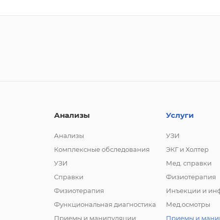
Анализы
Услуги
Анализы
УЗИ
Комплексные обследования
ЭКГ и Холтер
УЗИ
Мед. справки
Справки
Физиотерапия
Физиотерапия
Инъекции и ин
Функциональная диагностика
Мед.осмотры
Приемы и манипуляции
Приемы и мани