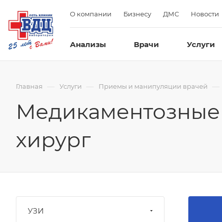
О компании
Бизнесу
ДМС
Новости
Анализы
Врачи
Услуги
—
—
—
Главная
Услуги
Приемы и манипуляции врачей
Медикаментозные 
хирург
УЗИ