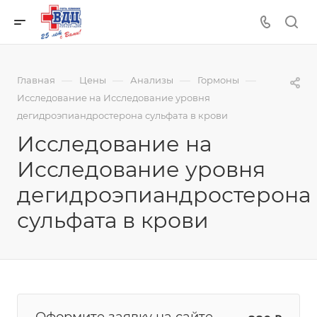
—
—
—
—
Главная
Цены
Анализы
Гормоны
Исследование на Исследование уровня
дегидроэпиандростерона сульфата в крови
Исследование на
Исследование уровня
дегидроэпиандростерона
сульфата в крови