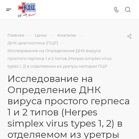
—
—
—
Главная
Цены
Анализы
—
ДНК-диагностика (ПЦР)
Исследование на Определение ДНК вируса
простого герпеса 1 и 2 типов (Herpes simplex virus
types 1, 2) в отделяемом из уретры методом ПЦР
Исследование на
Определение ДНК
вируса простого герпеса
1 и 2 типов (Herpes
simplex virus types 1, 2) в
отделяемом из уретры