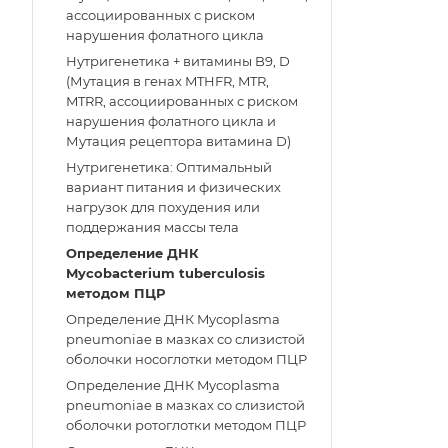
ассоциированных с риском
нарушения фолатного цикла
Нутригенетика + витамины B9, D
(Мутация в генах MTHFR, MTR,
MTRR, ассоциированных с риском
нарушения фолатного цикла и
Мутация рецептора витамина D)
Нутригенетика: Оптимальный
вариант питания и физических
нагрузок для похудения или
поддержания массы тела
Определение ДНК
Mycobacterium tuberculosis
методом ПЦР
Определение ДНК Mycoplasma
pneumoniae в мазках со слизистой
оболочки носоглотки методом ПЦР
Определение ДНК Mycoplasma
pneumoniae в мазках со слизистой
оболочки ротоглотки методом ПЦР