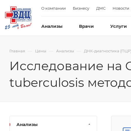
О компании
Бизнесу
ДМС
Новости
Анализы
Врачи
Услуги
—
—
—
Главная
Цены
Анализы
ДНК-диагностика (ПЦР
Исследование на 
tuberculosis мето
Анализы