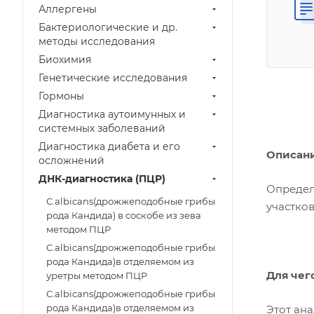
Аллергены
Бактериологические и др.
методы исследования
Биохимия
Генетические исследования
Гормоны
Диагностика аутоимунных и
системных заболеваний
Диагностика диабета и его
Описан
осложнений
ДНК-диагностика (ПЦР)
Определ
C.albicans(дрожжеподобные грибы
участко
рода Кандида) в соскобе из зева
методом ПЦР
C.albicans(дрожжеподобные грибы
рода Кандида)в отделяемом из
Для чег
уретры методом ПЦР
C.albicans(дрожжеподобные грибы
рода Кандида)в отделяемом из
Этот ан