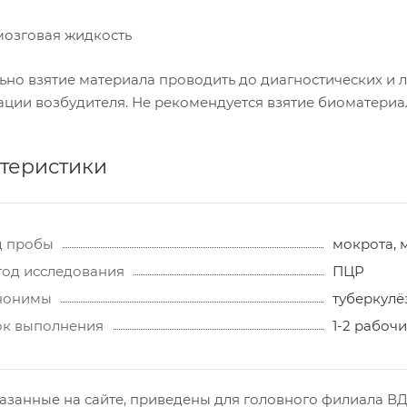
озговая жидкость
ьно взятие материала проводить до диагностических и
ации возбудителя. Не рекомендуется взятие биоматериа
теристики
д пробы
мокрота, 
од исследования
ПЦР
нонимы
туберкулёз
ок выполнения
1-2 рабочи
азанные на сайте, приведены для головного филиала ВДЦ,