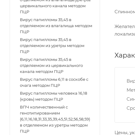
цервикального канала методом
Спинном
ПЦР
Вирус папилломы 35,45 в
отделяемом из влагалища методом
Желател
ПЦР
локализ
Вирус папилломы 35,45 в
отделяемом из уретры методом
ПЦР
Харак
Вирус папилломы 35,45 в
отделяемом из цервикального
канала методом ПЦР
Вирус папилломы 6,11 в соскобе с
Ви
очага методом ПЦР
Мет
Вирус папилломы человека 16,18
Си
(кровь) методом ПЦР
ВПЧ количественный с
Ср
генотипированием
(6,11,16,18,31,33,35,39,45,51,52,56,58,59)
в отделяемом из уретры методом
ПЦР
Цены, ук