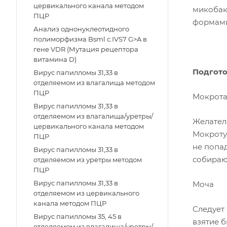
цервикального канала методом
микобак
ПЦР
формами
Анализ однонуклеотидного
полиморфизма Bsml c.IVS7 G>A в
гене VDR (Мутация рецептора
витамина D)
Подгото
Вирус папилломы 31,33 в
отделяемом из влагалища методом
ПЦР
Мокрот
Вирус папилломы 31,33 в
отделяемом из влагалища/уретры/
Желател
цервикального канала методом
Мокроту
ПЦР
не попа
Вирус папилломы 31,33 в
собираю
отделяемом из уретры методом
ПЦР
Вирус папилломы 31,33 в
Моча
отделяемом из цервикального
канала методом ПЦР
Следует
Вирус папилломы 35, 45 в
взятие 
отделяемом из влагалища/уретры/