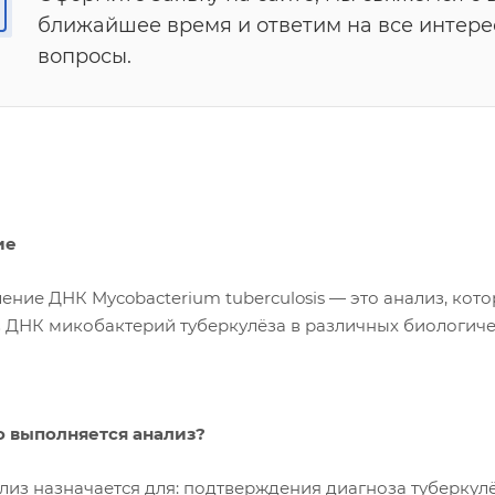
ближайшее время и ответим на все интер
вопросы.
ие
ение ДНК Mycobacterium tuberculosis — это анализ, кот
в ДНК микобактерий туберкулёза в различных биологиче
о выполняется анализ?
ализ назначается для: подтверждения диагноза туберкул