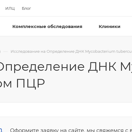
ИЛЦ
Блог
Комплексные обследования
Клиники
—
)
Исследование на Определение ДНК Mycobacterium tubercul
Определение ДНК M
дом ПЦР
Оформите заявку на сайте, мы свяжемся с 