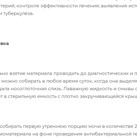
терий; контроля эффективности лечения; выявления ис
 туберкулёза.
вка
а
ьно взятие материала проводить до диагностических и 
 можно собирать в любое время суток, когда она выделя
дала носоглоточная слизь. Лаважную жидкость и смывы с
т в стерильную емкость с плотно закручивающейся кры
 собирать первую утреннюю порцию мочи в количестве 2
биоматериала на фоне проведения антибактериальной т