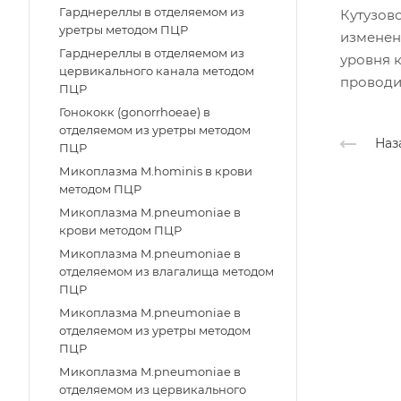
Гарднереллы в отделяемом из
Кутузовс
уретры методом ПЦР
изменены
Гарднереллы в отделяемом из
уровня к
цервикального канала методом
проводим
ПЦР
Гонококк (gonorrhoeae) в
отделяемом из уретры методом
Наз
ПЦР
Микоплазма M.hominis в крови
методом ПЦР
Микоплазма M.pneumoniae в
крови методом ПЦР
Микоплазма M.pneumoniae в
отделяемом из влагалища методом
ПЦР
Микоплазма M.pneumoniae в
отделяемом из уретры методом
ПЦР
Микоплазма M.pneumoniae в
отделяемом из цервикального