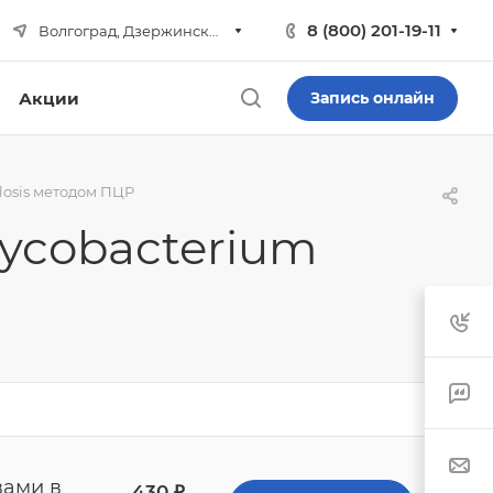
8 (800) 201-19-11
Волгоград, Дзержинский р-н
Акции
Запись онлайн
osis методом ПЦР
ycobacterium
вами в
430
₽