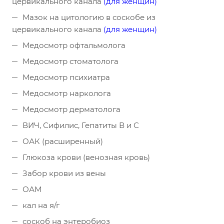
цервикального канала
(для женщин)
Мазок на цитологию в соскобе из
цервикального канала
(для женщин)
Медосмотр офтальмолога
Медосмотр стоматолога
Медосмотр психиатра
Медосмотр нарколога
Медосмотр дерматолога
ВИЧ, Сифилис, Гепатиты В и С
ОАК (расширенный)
Глюкоза крови (венозная кровь)
Забор крови из вены
ОАМ
кал на я/г
соскоб на энтеробиоз