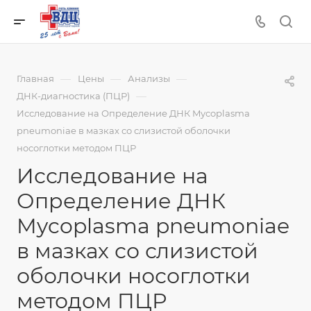
—
—
—
Главная
Цены
Анализы
—
ДНК-диагностика (ПЦР)
Исследование на Определение ДНК Mycoplasma
pneumoniae в мазках со слизистой оболочки
носоглотки методом ПЦР
Исследование на
Определение ДНК
Mycoplasma pneumoniae
в мазках со слизистой
оболочки носоглотки
методом ПЦР