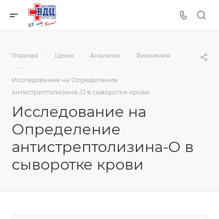
—
—
—
Главная
Цены
Анализы
Биохимия
—
Исследование на Определение
антистрептолизина-О в сыворотке крови
Исследование на
Определение
антистрептолизина-О в
сыворотке крови