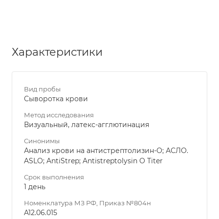
Характеристики
Вид пробы
Сыворотка крови
Метод исследования
Визуальный, латекс-агглютинация
Синонимы
Анализ крови на антистрептолизин-О; АСЛО.
ASLO; AntiStrep; Antistreptolysin O Titer
Срок выполнения
1 день
Номенклатура МЗ РФ, Приказ №804н
A12.06.015