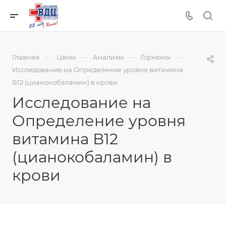
—
—
—
—
Главная
Цены
Анализы
Гормоны
Исследование на Определение уровня витамина
В12 (цианокобаламин) в крови
Исследование на
Определение уровня
витамина В12
(цианокобаламин) в
крови