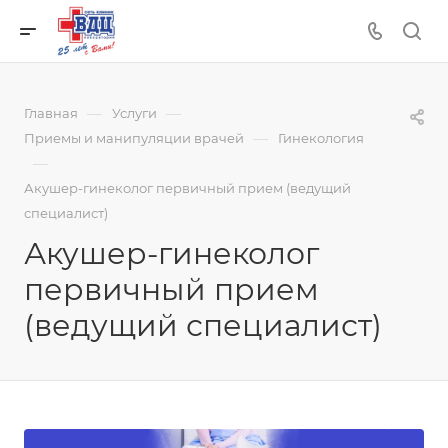
—
—
Главная
Услуги
—
Приемы и манипуляции врачей
Гинекология
—
Акушер-гинеколог первичный прием (ведущий
специалист)
Акушер-гинеколог
первичный прием
(ведущий специалист)