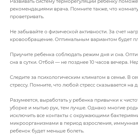
Развивать систему терморегуляции ребенку поможет
рекомендациями врача. Помните также, что комнату,
проветривать.
Не забывайте о физической активности. За счет наг
кровообращение. Оптимальным вариантом будет пл
Приучите ребенка соблюдать режим дня и сна. Опт
сна в сутки. Отбой — не позднее 10 часов вечера. Н
Следите за психологическим климатом в семье. В 
стрессу. Помните, что любой стресс сказывается на 
Разумеется, выработать у ребенка привычки к чист
уборке и мытью рук, тем лучше. Однако многие роди
исключить все контакты с окружающими бактериями 
микроорганизмами в период взросления, иммунная 
ребенок будет меньше болеть.