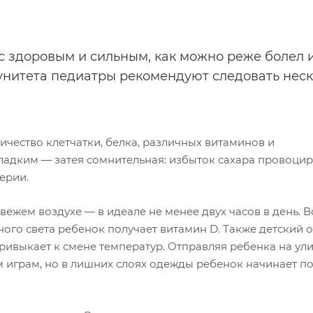
ос здоровым и сильным, как можно реже болел 
мунитета педиатры рекомендуют следовать нес
чество клетчатки, белка, различных витаминов и
ладким — затея сомнительная: избыток сахара провоцир
ерии.
ежем воздухе — в идеале не менее двух часов в день. 
ного света ребенок получает витамин D. Также детский 
ривыкает к смене температур. Отправляя ребенка на ули
 играм, но в лишних слоях одежды ребенок начинает пот