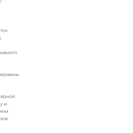
с
тся
.
рывного
двержены
лярной
у и
тими
тате