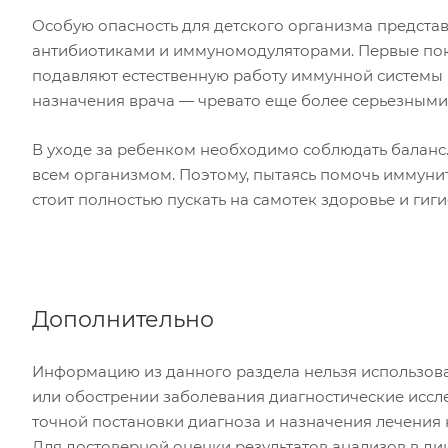
Особую опасность для детского организма представ
антибиотиками и иммуномодуляторами. Первые пок
подавляют естественную работу иммунной системы 
назначения врача — чревато еще более серьезным
В уходе за ребенком необходимо соблюдать баланс.
всем организмом. Поэтому, пытаясь помочь иммуните
стоит полностью пускать на самотек здоровье и гиги
Дополнительно
Информацию из данного раздела нельзя использова
или обострении заболевания диагностические иссл
точной постановки диагноза и назначения лечения 
Для достоверной оценки результатов анализов в ди