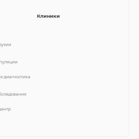
Клиники
фузии
пуляции
я диагностика
бследования
центр