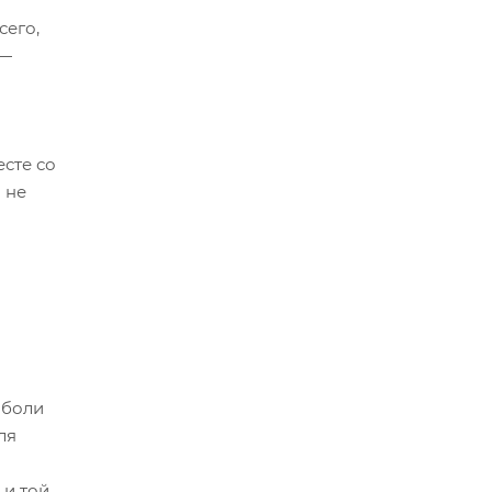
сего,
 —
сте со
 не
 боли
ля
 и той