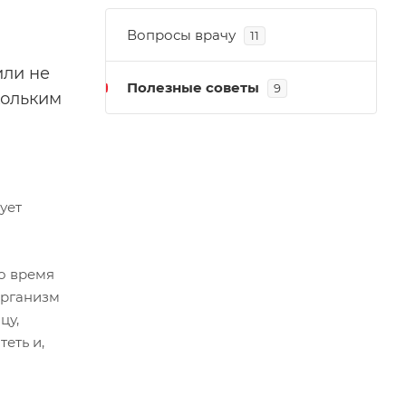
Вопросы врачу
11
или не
Полезные советы
9
кольким
ует
Во время
организм
цу,
еть и,