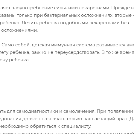
ляет злоупотребление сильными лекарствами. Прежде в
азаны только при бактериальных осложнениях, вторые
ребенка. Лечить ребенка подобными лекарствами без
и осложнениями.
 Само собой, детская иммунная система развивается вме
ту ребенка, важно не переусердствовать. В то же время
ену ребенка.
ть для самодиагностики и самолечения. При появлении
едования должен назначать только ваш лечащий врач. Д
необходимо обратиться к специалисту.
намике рекомендуется проводить исследования в одной