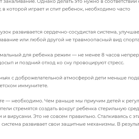
 закаливание. Однако делать это нужно в соответствии 
 в которой играет и спит ребенок, необходимо часто
рузок развивается сердечно-сосудистая система, улучшае
авание или любой другой не травмоопасный вид спорта
имальный для ребенка режим — не менее 8 часов непре
едосып и поздний отход ко сну провоцируют стресс.
семьях с доброжелательной атмосферой дети меньше по
детском иммунитете.
оте — необходимо. Чем раньше мы приучим детей к регу
тели стремятся создать вокруг ребенка стерильную сред
и вирусами. Это не совсем правильно. Сталкиваясь с э
система развивает свои защитные механизмы. В резуль