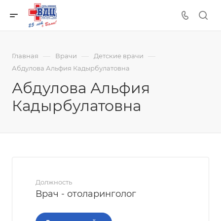
—
—
—
Главная
Врачи
Детские врачи
Абдулова Альфия Кадырбулатовна
Абдулова Альфия
Кадырбулатовна
Должность
Врач - отоларинголог