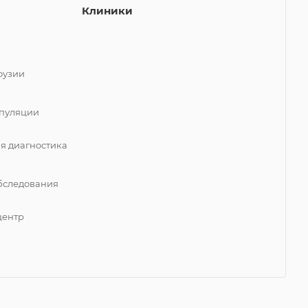
Клиники
фузии
пуляции
я диагностика
бследования
центр