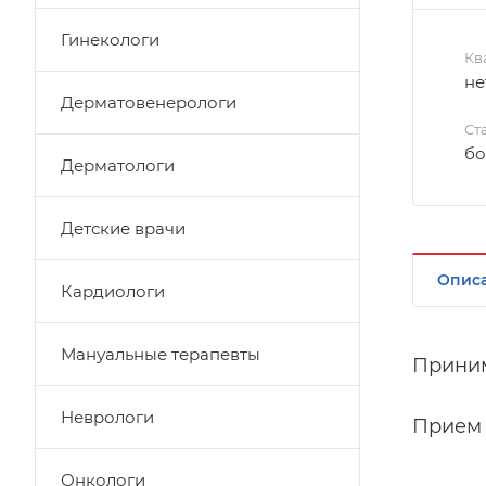
Гинекологи
Кв
не
Дерматовенерологи
Ст
бо
Дерматологи
Детские врачи
Опис
Кардиологи
Мануальные терапевты
Принима
Неврологи
Прием 
Онкологи