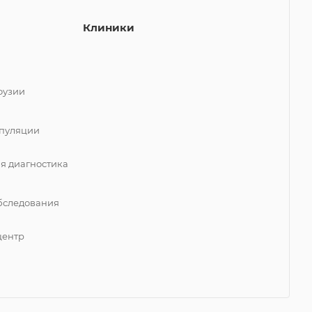
Клиники
фузии
пуляции
я диагностика
бследования
центр