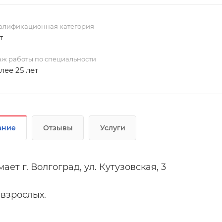
алификационная категория
т
аж работы по специальности
лее 25 лет
ание
Отзывы
Услуги
ет г. Волгоград, ул. Кутузовская, 3
взрослых.