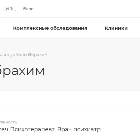
ИЛЦ
Блог
Комплексные обследования
Клиники
ьгандур Хани Ибрахим
брахим
лжность
рач Психотерапевт, Врач психиатр