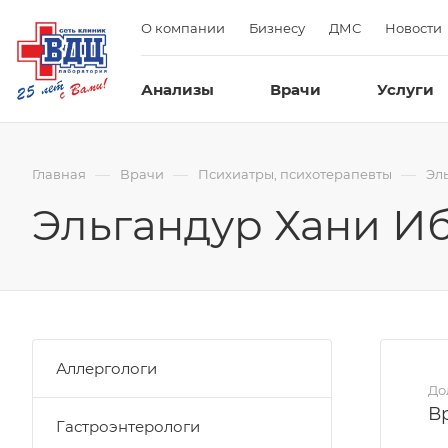
О компании
Бизнесу
ДМС
Новости
Анализы
Врачи
Услуги
—
—
—
Главная
Врачи
Психиатры, психотерапевты
Эл
Эльгандур Хани И
Аллергологи
До
В
Гастроэнтерологи