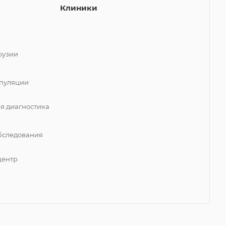
Клиники
фузии
пуляции
я диагностика
бследования
центр