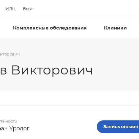
ИЛЦ
Блог
Комплексные обследования
Клиники
икторович
в Викторович
лжность
Запись онлайн
рач Уролог