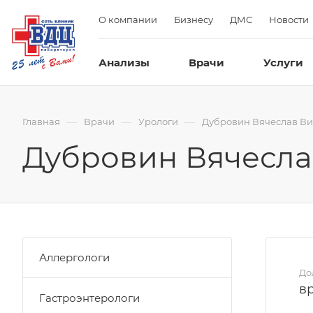
О компании
Бизнесу
ДМС
Новости
Анализы
Врачи
Услуги
—
—
—
Главная
Врачи
Урологи
Дубровин Вячеслав В
Дубровин Вячесла
Аллергологи
До
в
Гастроэнтерологи