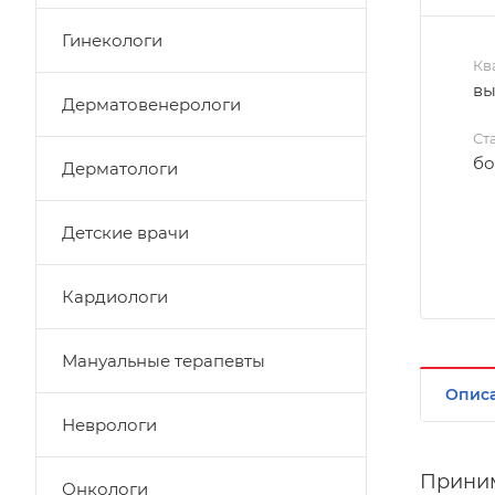
Гинекологи
Кв
в
Дерматовенерологи
Ст
бо
Дерматологи
Детские врачи
Кардиологи
Мануальные терапевты
Опис
Неврологи
Принима
Онкологи