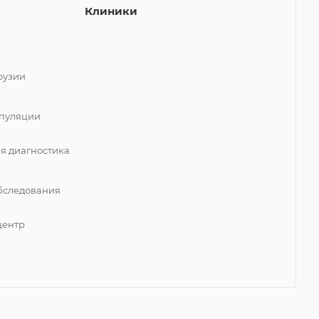
Клиники
фузии
пуляции
я диагностика
бследования
центр