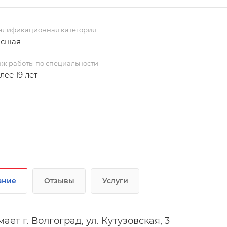
алификационная категория
ысшая
аж работы по специальности
лее 19 лет
ание
Отзывы
Услуги
ет г. Волгоград, ул. Кутузовская, 3